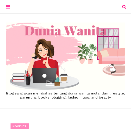
Blog yang akan membahas tentang dunia wanita mulai dari lifestyle,
parenting, books, blogging, fashion, tips, and beauty.
NOVELET