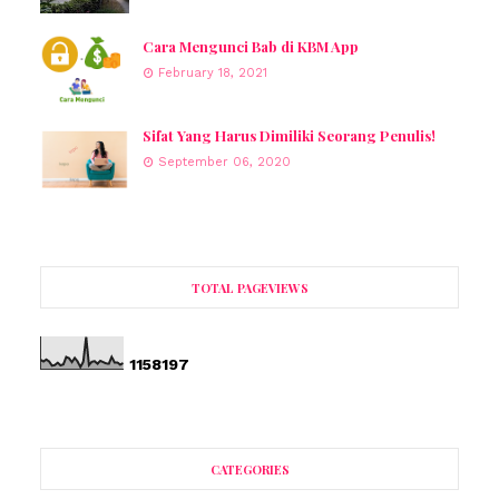
Cara Mengunci Bab di KBM App
February 18, 2021
Sifat Yang Harus Dimiliki Seorang Penulis!
September 06, 2020
TOTAL PAGEVIEWS
1
1
5
8
1
9
7
CATEGORIES