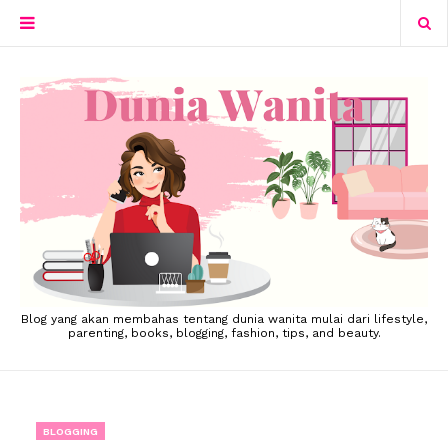
Blog yang akan membahas tentang dunia wanita mulai dari lifestyle,
parenting, books, blogging, fashion, tips, and beauty.
BLOGGING