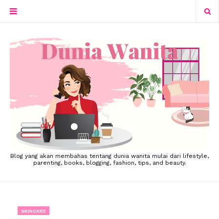
Blog yang akan membahas tentang dunia wanita mulai dari lifestyle,
parenting, books, blogging, fashion, tips, and beauty.
SKINCARE