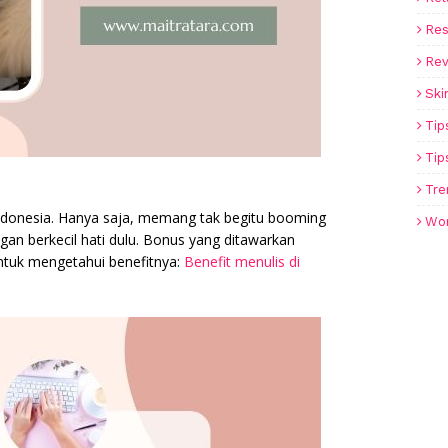
Re
Rev
Ski
Tip
Tip
Tre
 Indonesia. Hanya saja, memang tak begitu booming
Wo
gan berkecil hati dulu. Bonus yang ditawarkan
untuk mengetahui benefitnya:
Benefit menulis di