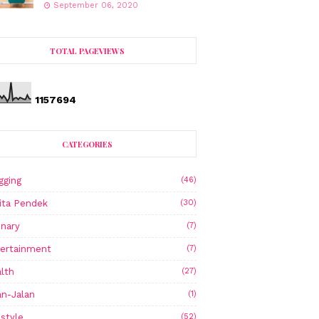
September 06, 2020
TOTAL PAGEVIEWS
1
1
5
7
6
9
4
CATEGORIES
gging
(46)
ita Pendek
(30)
inary
(7)
ertainment
(7)
lth
(27)
an-Jalan
(1)
estyle
(52)