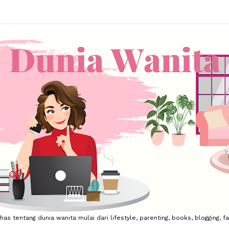
 tentang dunia wanita mulai dari lifestyle, parenting, books, blogging, fa