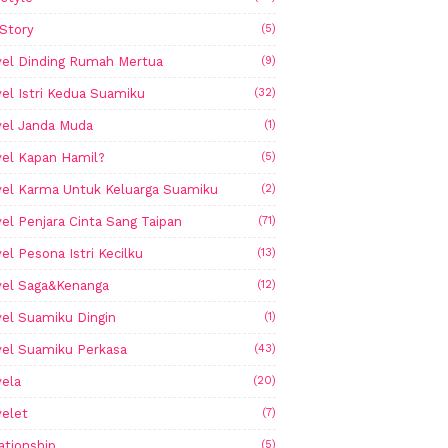
Story
(5)
el Dinding Rumah Mertua
(9)
el Istri Kedua Suamiku
(32)
el Janda Muda
(1)
el Kapan Hamil?
(5)
el Karma Untuk Keluarga Suamiku
(2)
el Penjara Cinta Sang Taipan
(71)
el Pesona Istri Kecilku
(13)
el Saga&Kenanga
(12)
el Suamiku Dingin
(1)
el Suamiku Perkasa
(43)
ela
(20)
elet
(7)
ationship
(5)