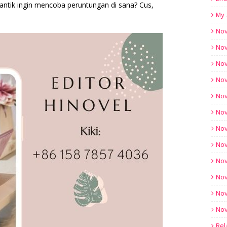
antik ingin mencoba peruntungan di sana? Cus,
My 
Nov
Nov
Nov
Nov
Nov
Nov
Nov
Nov
Nov
Nov
Nov
Nov
Rel