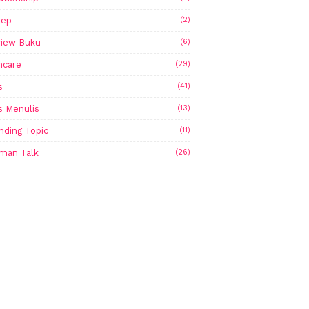
sep
(2)
iew Buku
(6)
ncare
(29)
s
(41)
s Menulis
(13)
nding Topic
(11)
man Talk
(26)