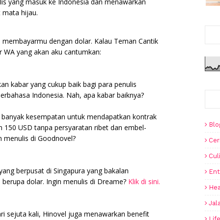
lis yang masuk ke Indonesia dan menawarkan
 mata hijau.
an membayarmu dengan dolar. Kalau Teman Cantik
mor WA yang akan aku cantumkan:
an kabar yang cukup baik bagi para penulis
berbahasa Indonesia. Nah, apa kabar baiknya?
ih banyak kesempatan untuk mendapatkan kontrak
Blo
 150 USD tanpa persyaratan ribet dan embel-
in menulis di Goodnovel?
Cer
Cul
yang berpusat di Singapura yang bakalan
Ent
berupa dolar. Ingin menulis di Dreame?
Klik di sini.
Hea
Jal
i sejuta kali, Hinovel juga menawarkan benefit
Lif