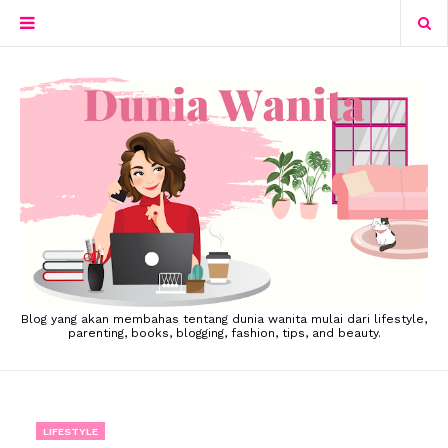
Blog yang akan membahas tentang dunia wanita mulai dari lifestyle,
parenting, books, blogging, fashion, tips, and beauty.
LIFESTYLE