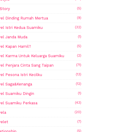
Story
(5)
el Dinding Rumah Mertua
(9)
el Istri Kedua Suamiku
(32)
el Janda Muda
(1)
el Kapan Hamil?
(5)
el Karma Untuk Keluarga Suamiku
(2)
el Penjara Cinta Sang Taipan
(71)
el Pesona Istri Kecilku
(13)
el Saga&Kenanga
(12)
el Suamiku Dingin
(1)
el Suamiku Perkasa
(43)
ela
(20)
elet
(7)
ationship
(5)