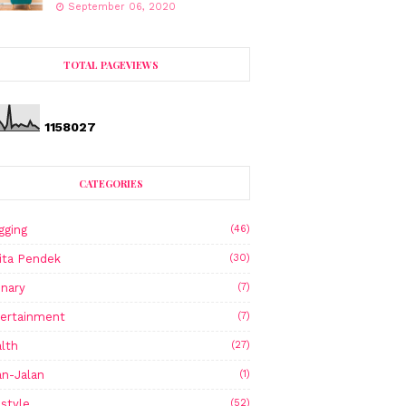
September 06, 2020
TOTAL PAGEVIEWS
1
1
5
8
0
2
7
CATEGORIES
gging
(46)
ita Pendek
(30)
inary
(7)
ertainment
(7)
lth
(27)
an-Jalan
(1)
estyle
(52)