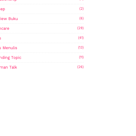
sep
(2)
iew Buku
(6)
ncare
(29)
s
(41)
s Menulis
(13)
nding Topic
(11)
man Talk
(26)