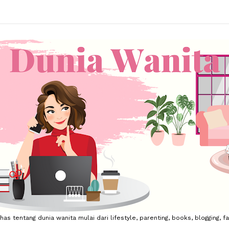
 tentang dunia wanita mulai dari lifestyle, parenting, books, blogging, fa