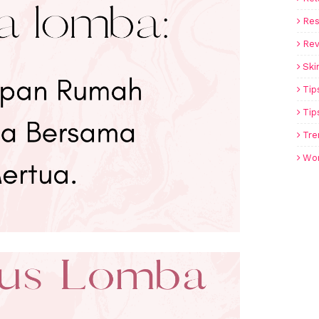
Re
Rev
Ski
Tip
Tip
Tre
Wo