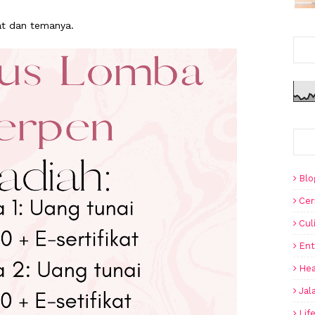
rat dan temanya.
Blo
Cer
Cul
Ent
Hea
Jal
Lif