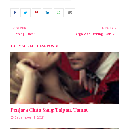
OLDER
NEWER
Bening. Bab 19
Arga dan Bening. Bab 21
YOU MAY LIKE THESE POSTS
Penjara Cinta Sang Taipan. Tamat
December 11, 2021