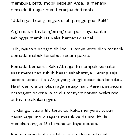
membuka pintu mobil sebelah Arga. Ia menarik
pemuda itu agar mau beranjak dari mobil.
"Udah gue bilang, nggak usah ganggu gue, Rak!"
Arga masih tak bergeming dari posisinya saat ini
sehingga membuat Raka berdecak sebal.
"Cih, nyusain banget sih loe!" ujarnya kemudian menarik
pemuda mabuk tersebut secara paksa.
Pemuda bernama Raka Atmaja itu nampak kesulitan
saat memapah tubuh besar sahabatnya. Terang saja,
karena kondisi fisik Arga yang tinggi besar dan berotot.
Hasil dari dia berolah raga setiap hari. Karena sebelum
berangkat bekerja ia selalu menyempatkan waktunya
untuk melakukan gym.
Terdengar suara lift terbuka. Raka menyeret tubuh
besar Arga untuk segera masuk ke dalam lift, ia
menekan angka 15 di mana unitnya berada.
Kedua pemuda itu sudah sampai di sebuah unit