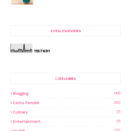
TOTAL PAGEVIEWS
1
1
5
7
6
9
1
CATEGORIES
Blogging
(46)
Cerita Pendek
(30)
Culinary
(7)
Entertainment
(7)
Health
(27)