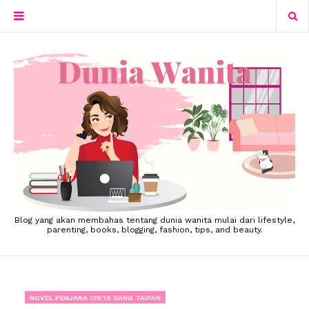
Blog yang akan membahas tentang dunia wanita mulai dari lifestyle,
parenting, books, blogging, fashion, tips, and beauty.
NOVEL PENJARA CINTA SANG TAIPAN