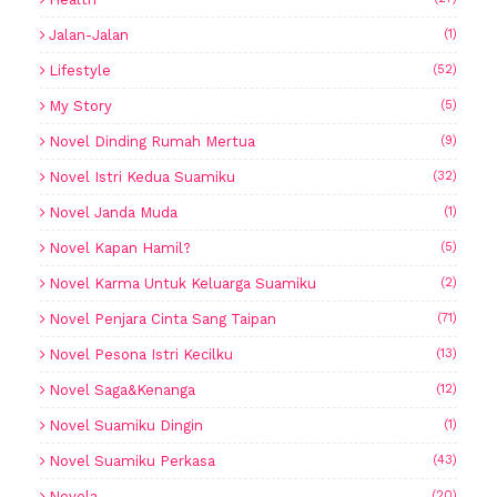
Jalan-Jalan
(1)
Lifestyle
(52)
My Story
(5)
Novel Dinding Rumah Mertua
(9)
Novel Istri Kedua Suamiku
(32)
Novel Janda Muda
(1)
Novel Kapan Hamil?
(5)
Novel Karma Untuk Keluarga Suamiku
(2)
Novel Penjara Cinta Sang Taipan
(71)
Novel Pesona Istri Kecilku
(13)
Novel Saga&Kenanga
(12)
Novel Suamiku Dingin
(1)
Novel Suamiku Perkasa
(43)
Novela
(20)