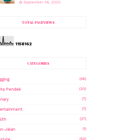
September 06, 2020
TOTAL PAGEVIEWS
1
1
5
8
1
6
2
CATEGORIES
gging
(46)
ita Pendek
(30)
inary
(7)
ertainment
(7)
lth
(27)
an-Jalan
(1)
estyle
(52)