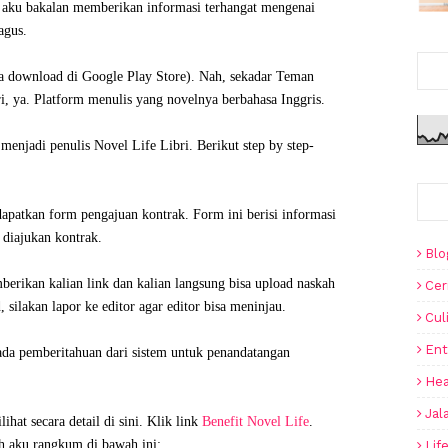
ini aku bakalan memberikan informasi terhangat mengenai
agus.
isa download di Google Play Store). Nah, sekadar Teman
bri, ya. Platform menulis yang novelnya berbahasa Inggris.
menjadi penulis Novel Life Libri. Berikut step by step-
apatkan form pengajuan kontrak. Form ini berisi informasi
n diajukan kontrak.
Blo
berikan kalian link dan kalian langsung bisa upload naskah
Cer
 silakan lapor ke editor agar editor bisa meninjau.
Cul
Ent
n ada pemberitahuan dari sistem untuk penandatangan
Hea
Jal
hat secara detail di sini. Klik link
Benefit Novel Life
.
ah aku rangkum di bawah ini:
Lif