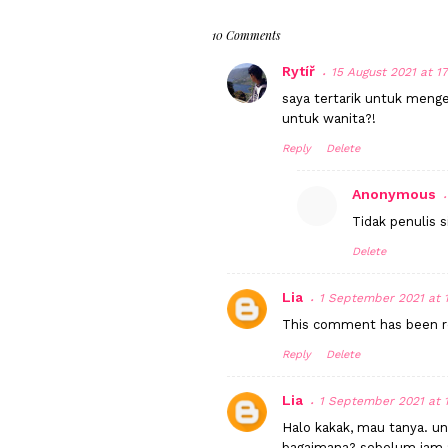
10 Comments
Rytíř
15 August 2021 at 1
saya tertarik untuk menget
untuk wanita?!
Reply
Delete
Anonymous
Tidak penulis 
Delete
Lia
1 September 2021 at 1
This comment has been r
Reply
Delete
Lia
1 September 2021 at 
Halo kakak, mau tanya. unt
bagaimana? sebelum jam 9