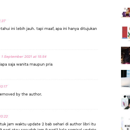
7:37
ahui ini lebih jauh. tapi maaf, apa ini hanya ditujukan
1 September 2021 at 15:54
siapa saja wanita maupun pria
0:17
emoved by the author.
10:22
uk jam waktu update 2 bab sehari di author libri itu
 pagi atau sesudah jam 9 pagi? kalo semisal update