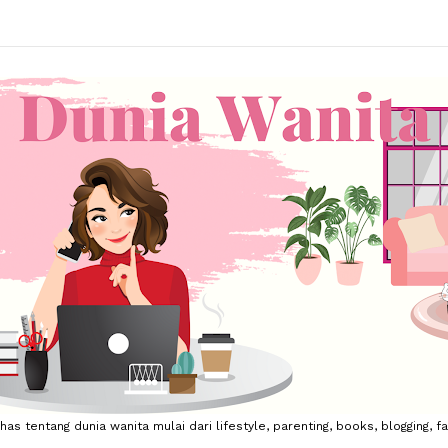
 tentang dunia wanita mulai dari lifestyle, parenting, books, blogging, fa