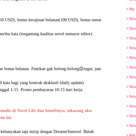
My 
Nov
 (50 USD), bonus kerajinan bulanan(100 USD), bonus tamat
Nov
eribu kata (tergantung kualitas novel menurut editor)
Nov
Nov
.
Nov
Nov
ejar bonus bulanan. Pastikan gak bolong-bolong😌ingat, jam
Nov
 kata bagi yang kontrak eksklusif (daily update)
Nov
anggal 1-15. Proses pembayaran 10-15 hari kerja
Nov
Nov
nulis di Novel Life dan benefitnya, sekarang aku
Nov
rm ini:
Nov
rm kebanyakan tapi mirip dengan Dreame/Innovel. Butuh
Rel