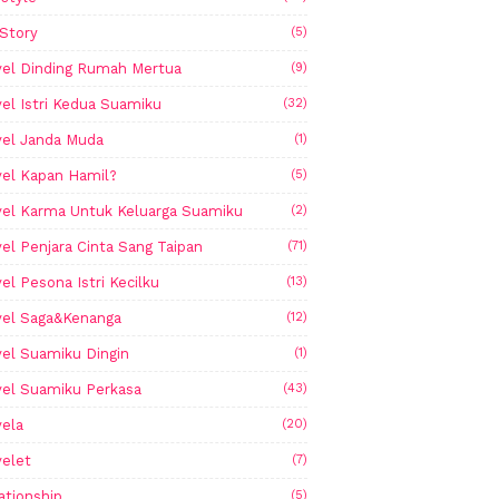
Story
(5)
el Dinding Rumah Mertua
(9)
el Istri Kedua Suamiku
(32)
el Janda Muda
(1)
el Kapan Hamil?
(5)
el Karma Untuk Keluarga Suamiku
(2)
el Penjara Cinta Sang Taipan
(71)
el Pesona Istri Kecilku
(13)
el Saga&Kenanga
(12)
el Suamiku Dingin
(1)
el Suamiku Perkasa
(43)
ela
(20)
elet
(7)
ationship
(5)