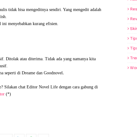
Re
enulis tidak bisa mengeditnya sendiri. Yang mengedit adalah
ish.
Rev
l ini menyebabkan kurang efisien.
Ski
Tip
Tip
Tre
sif. Ditolak atau diterima. Tidak ada yang namanya kita
usif.
Wo
.
ma seperti di Dreame dan Goodnovel
e? Silakan chat Editor Novel Life dengan cara gabung di
tor
(*)