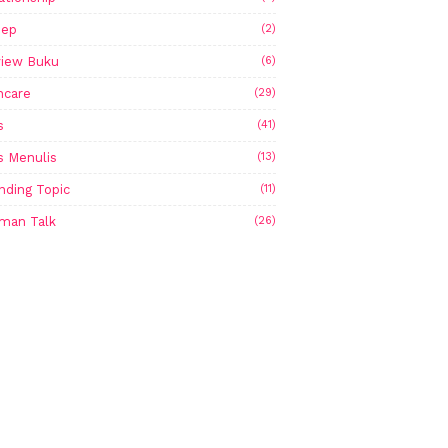
sep
(2)
iew Buku
(6)
ncare
(29)
s
(41)
s Menulis
(13)
nding Topic
(11)
man Talk
(26)