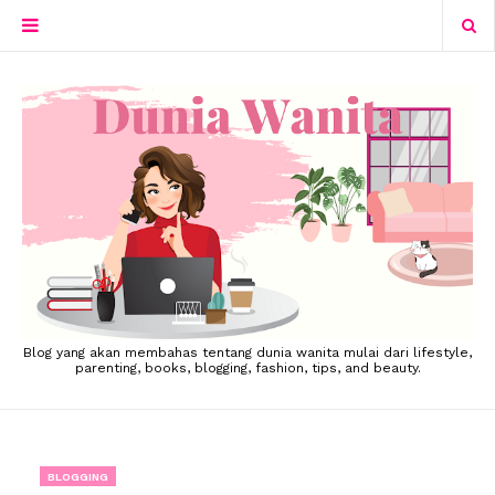
Blog yang akan membahas tentang dunia wanita mulai dari lifestyle,
parenting, books, blogging, fashion, tips, and beauty.
BLOGGING