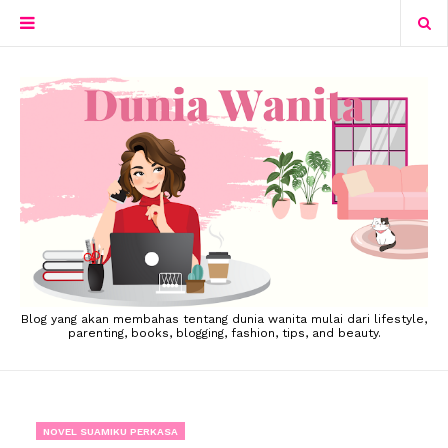
Blog yang akan membahas tentang dunia wanita mulai dari lifestyle,
parenting, books, blogging, fashion, tips, and beauty.
NOVEL SUAMIKU PERKASA