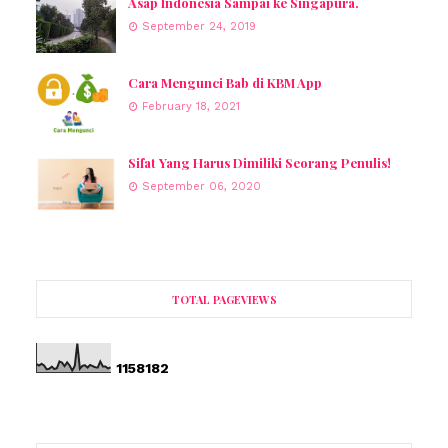
Asap Indonesia Sampai ke Singapura.
September 24, 2019
Cara Mengunci Bab di KBM App
February 18, 2021
Sifat Yang Harus Dimiliki Seorang Penulis!
September 06, 2020
TOTAL PAGEVIEWS
1
1
5
8
1
8
2