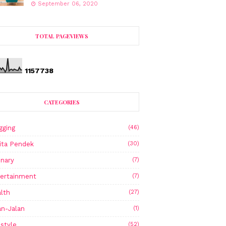
September 06, 2020
TOTAL PAGEVIEWS
1
1
5
7
7
3
8
CATEGORIES
gging
(46)
ita Pendek
(30)
inary
(7)
ertainment
(7)
lth
(27)
an-Jalan
(1)
estyle
(52)