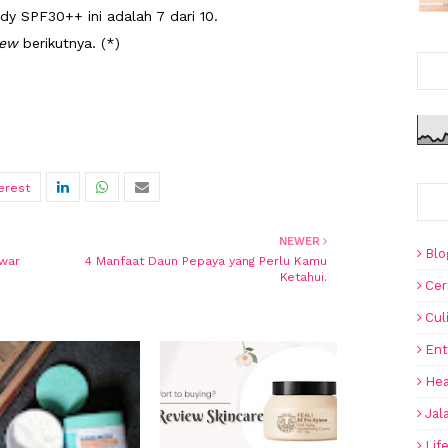
dy SPF30++ ini adalah 7 dari 10.
iew
berikutnya. (*)
NEWER
Blo
awar
4 Manfaat Daun Pepaya yang Perlu Kamu
Ketahui.
Cer
Cul
Ent
Hea
Jal
Lif