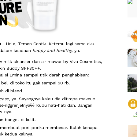
0
- Hola, Teman Cantik. Ketemu lagi sama aku.
 dalam keadaan
happy and healthy,
ya.
 milk cleanser dan air mawar by Viva Cosmetics,
 Skin Buddy SPF30++.
ai si Emina sampai titik darah penghabisan:
beli di toko itu gak sampai 50 rb.
h di blend.
case
, ya. Sayangnya kalau dia ditimpa makeup,
el-nggrenjelnya🤣 Kudu hati-hati dah. Jangan
n
-nya.
n banget di kulit.
a membuat pori-poriku membesar. Itulah kenapa
uk kedua kalinya.