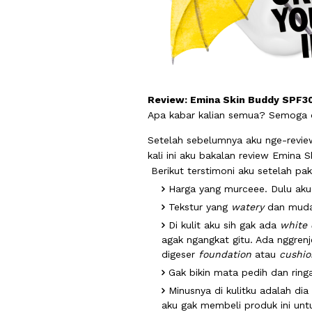
Review: Emina Skin Buddy SPF3
Apa kabar kalian semua? Semoga
Setelah sebelumnya aku nge-review
kali ini aku bakalan review Emina
Berikut terstimoni aku setelah pak
Harga yang murceee. Dulu aku 
Tekstur yang
watery
dan muda
Di kulit aku sih gak ada
white 
agak ngangkat gitu. Ada nggrenj
digeser
foundation
atau
cushio
Gak bikin mata pedih dan ringa
Minusnya di kulitku adalah di
aku gak membeli produk ini unt