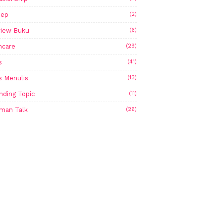
sep
(2)
iew Buku
(6)
ncare
(29)
s
(41)
s Menulis
(13)
nding Topic
(11)
man Talk
(26)