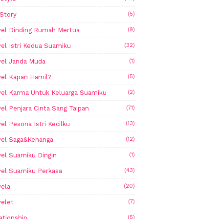
Story
(5)
el Dinding Rumah Mertua
(9)
el Istri Kedua Suamiku
(32)
el Janda Muda
(1)
el Kapan Hamil?
(5)
el Karma Untuk Keluarga Suamiku
(2)
el Penjara Cinta Sang Taipan
(71)
el Pesona Istri Kecilku
(13)
el Saga&Kenanga
(12)
el Suamiku Dingin
(1)
el Suamiku Perkasa
(43)
ela
(20)
elet
(7)
ationship
(5)