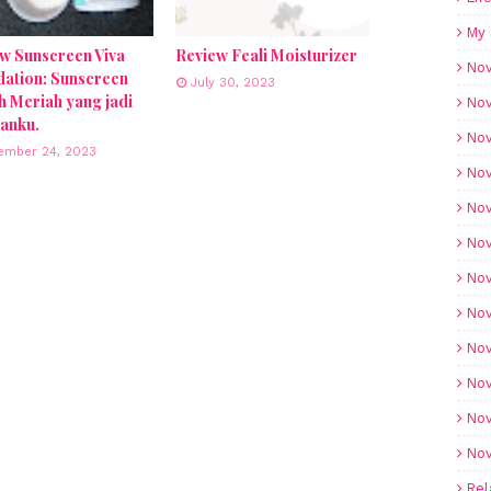
My 
w Sunscreen Viva
Review Feali Moisturizer
Nov
ation: Sunscreen
July 30, 2023
 Meriah yang jadi
Nov
anku.
Nov
ember 24, 2023
Nov
Nov
Nov
Nov
Nov
Nov
Nov
Nov
Nov
Rel