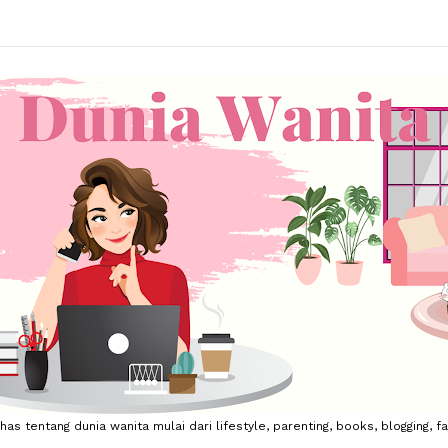
 tentang dunia wanita mulai dari lifestyle, parenting, books, blogging, fa