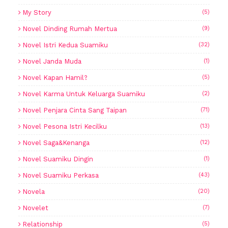
My Story
(5)
Novel Dinding Rumah Mertua
(9)
Novel Istri Kedua Suamiku
(32)
Novel Janda Muda
(1)
Novel Kapan Hamil?
(5)
Novel Karma Untuk Keluarga Suamiku
(2)
Novel Penjara Cinta Sang Taipan
(71)
Novel Pesona Istri Kecilku
(13)
Novel Saga&Kenanga
(12)
Novel Suamiku Dingin
(1)
Novel Suamiku Perkasa
(43)
Novela
(20)
Novelet
(7)
Relationship
(5)