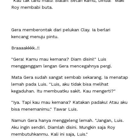
"Kau tak tahu malu! Sialan! Setan kamu, Dinda!" Maki
Roy membabi buta.
Gera memberontak dari pelukan Clay. Ia berlari
kencang menuju pintu.
Braaaakkkk..!!
"Gera! Kamu mau kemana? Diam disini!" Luis
menggenggam lengan Gera mencegahnya pergi.
Mata Gera sudah sangat sembab sekarang. Ia menatap
lemah pada Luis. "Luis, aku tidak bisa melihat
kegaduhan. Itu membuatku sakit. Kau mengerti?"
"Iya. Tapi kau mau kemana? Katakan padaku! Atau aku
bisa menemanimu." Tawar Luis.
Namun Gera hanya menggeleng lemah. "Jangan, Luis.
Aku ingin sendiri. Diamlah disini. Mungkin saja Roy
membutuhkanmu. Kali ini saja, Luis."