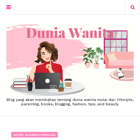
Blog yang akan membahas tentang dunia wanita mulai dari lifestyle,
parenting, books, blogging, fashion, tips, and beauty.
NOVEL SUAMIKU PERKASA