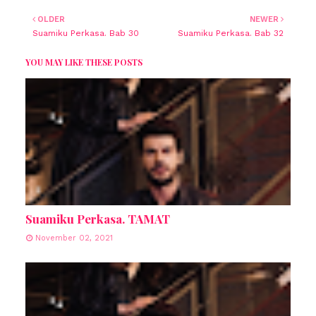
OLDER
NEWER
Suamiku Perkasa. Bab 30
Suamiku Perkasa. Bab 32
YOU MAY LIKE THESE POSTS
Suamiku Perkasa. TAMAT
November 02, 2021