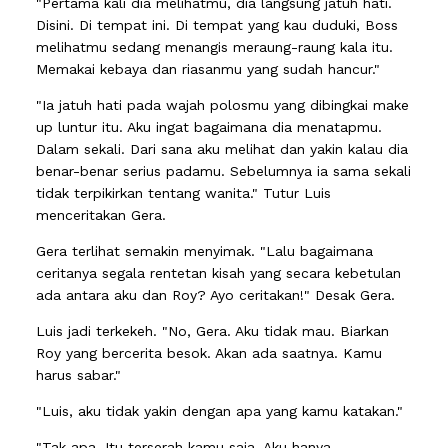
"Pertama kali dia melihatmu, dia langsung jatuh hati.
Disini. Di tempat ini. Di tempat yang kau duduki, Boss
melihatmu sedang menangis meraung-raung kala itu.
Memakai kebaya dan riasanmu yang sudah hancur."
"Ia jatuh hati pada wajah polosmu yang dibingkai make
up luntur itu. Aku ingat bagaimana dia menatapmu.
Dalam sekali. Dari sana aku melihat dan yakin kalau dia
benar-benar serius padamu. Sebelumnya ia sama sekali
tidak terpikirkan tentang wanita." Tutur Luis
menceritakan Gera.
Gera terlihat semakin menyimak. "Lalu bagaimana
ceritanya segala rentetan kisah yang secara kebetulan
ada antara aku dan Roy? Ayo ceritakan!" Desak Gera.
Luis jadi terkekeh. "No, Gera. Aku tidak mau. Biarkan
Roy yang bercerita besok. Akan ada saatnya. Kamu
harus sabar."
"Luis, aku tidak yakin dengan apa yang kamu katakan."
"Tak apa. Itu terserah kamu saja. Aku hanya